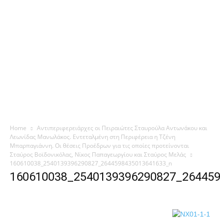
Home
Αντιπεριφερειάρχες οι Πειραιώτες Σταυρούλα Αντωνάκου και
Λεωνίδας Μανωλάκος. Εντεταλμένη στη Περιφέρεια η Τζένη
Μπαρπαγιάννη. Οι θέσεις Προέδρων για τις οποίες προτείνονται
Σταύρος Βοϊδονικόλας, Νίκος Παπαγεωργίου και Σταύρος Μελάς
160610038_2540139396290827_2644598435013641633_n
160610038_2540139396290827_26445