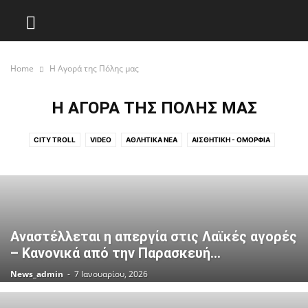
Home
Η Αγορά της Πόλης μας
Η ΑΓΟΡΆ ΤΗΣ ΠΌΛΗΣ ΜΑΣ
CITY TROLL
VIDEO
ΑΘΛΗΤΙΚΆ ΝΈΑ
ΑΙΣΘΗΤΙΚΉ - ΟΜΟΡΦΙΆ
ΑΚΟΎΣΜΑΤΑ
ΓΕΝΙΚΟΎ ΕΝΔΙΑΦΈΡΟΝΤΟΣ
ΓΕΥΣΙΓΝΩΣΊΑ
ΓΝΏΜΕΣ
ΔΗΜΟΤΙΚΆ ΝΈΑ
ΕΠΙΚΑΙΡΌΤΗΤΑ
Η ΑΓΟΡΆ ΤΗΣ ΠΌΛΗΣ ΜΑΣ
ΚΟΙΝΩΝΙΚΈΣ ΔΡΆΣΕΙΣ
ΟΙ ΦΊΛΟΙ ΜΑΣ ΤΑ ΖΏΑ
ΠΟΛΙΤΙΣΜΌΣ
ΣΑΝ ΣΉΜΕΡΑ
ΣΧΟΛΕΊΑ - ΕΚΠΑΊΔΕΥΣΗ
ΥΓΕΊΑ
ΨΥΧΑΓΩΓΊΑ
Αναστέλλεται η απεργία στις Λαϊκές αγορές
– Κανονικά από την Παρασκευή...
News_admin
-
7 Ιανουαρίου, 2026