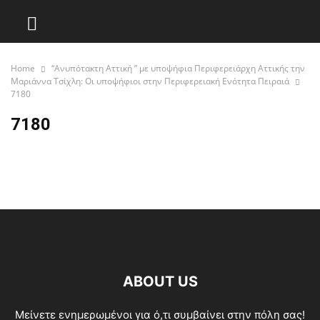
Home
“Ανυπότακτη Αττική ” με υποψήφια Περιφερειάρχη Αττικής την
Μαριάννα Τσίχλη: Οι υποψήφιοι στην Περιφερειακή Ενότητα Πειραιά
7180
7180
ABOUT US
Μείνετε ενημερωμένοι για ό,τι συμβαίνει στην πόλη σας!