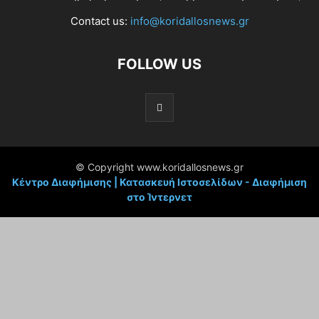
Contact us:
info@koridallosnews.gr
FOLLOW US
© Copyright www.koridallosnews.gr
Κέντρο Διαφήμισης | Κατασκευή Ιστοσελίδων - Διαφήμιση
στο Ίντερνετ