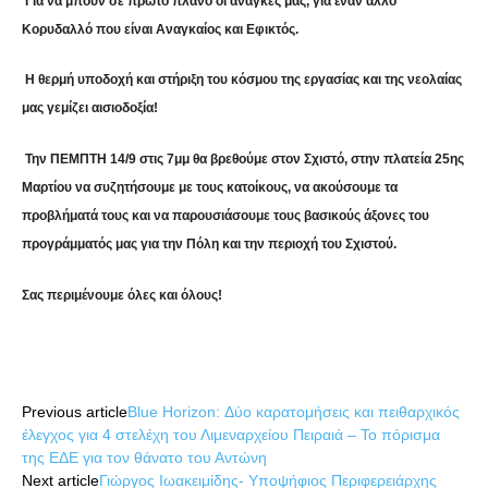
Για να μπουν σε πρώτο πλάνο οι ανάγκες μας, για έναν άλλο
Κορυδαλλό που είναι Αναγκαίος και Εφικτός.
Η θερμή υποδοχή και στήριξη του κόσμου της εργασίας και της νεολαίας
μας γεμίζει αισιοδοξία!
Την
ΠΕΜΠΤΗ 14/9 στις 7μμ
θα βρεθούμε στον Σχιστό, στην πλατεία 25ης
Μαρτίου να συζητήσουμε με τους κατοίκους, να ακούσουμε τα
προβλήματά τους και να παρουσιάσουμε τους βασικούς άξονες του
προγράμματός μας για την Πόλη και την περιοχή του Σχιστού.
Σας περιμένουμε όλες και όλους!
Share
Previous article
Blue Horizon: Δύο καρατομήσεις και πειθαρχικός
έλεγχος για 4 στελέχη του Λιμεναρχείου Πειραιά – Το πόρισμα
της ΕΔΕ για τον θάνατο του Αντώνη
Next article
Γιώργος Ιωακειμίδης- Υποψήφιος Περιφερειάρχης