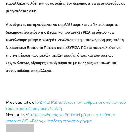
παράλληλα τα λάθη και τις αστοχίες, δεν δεχόμαστε να μετατραπούμε σε
μέλη ενός fan club.
Αρνούμενες και αρνούμενοι να συμβάλλουμε και να δικαιώσουμε το
διακηρυγμένο στόχο της Δεξιάς και του αντι-ΣΥΡΙΖΑ μετώπου «να
τελειώνουμε με την Αριστερά», δηλώνουμε την αποχώρησή μας από τη
Νομαρχιακή Επιτροπή Πειραιά και το ΣΥΡΙΖΑ-ΠΣ και παρακαλούμε για
την ενημέρωση των μελών της Επιτροπής, όπως και των οικείων
Οργανώσεων, σίγουρες και σίγουροι ότι με πολλούς και πολλές θα
συναντηθούμε στο μέλλον».
Share
Previous article
Το ΔΙΚΕΠΑΖ τα έσωσε και άνθρωποι από παντού
τους προσφέρουν μια νέα ζωή
Next article
Aμεσος κίνδυνος να βυθιστεί μέσα στο λιμάνι το
ιστορικό Α/Τ «Βέλος»–Υπέστη τεράστιο ρήγμα