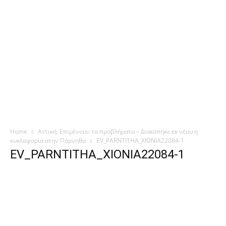
Home
Αττική: Επιμένουν τα προβλήματα – Διακόπηκε εκ νέου η
κυκλοφορία στην Πάρνηθα
EV_PARNTITHA_XIONIA22084-1
EV_PARNTITHA_XIONIA22084-1