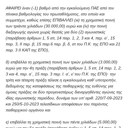
ΑΦΑΙΡΕΙ έναν (-1) βαθμό από την εγκαλούμενη ΠΑΕ από τον
πίνακα βαθμολογίας του πρωταθλήματος, στο οποίο και
συμμετέχει, καθώς επίσης ΕΠΙΒΑΛΛΕΙ (ιιι) τη χρηματική ποινή
των τριάντα χιλιάδων (30.000,00) ευρώ και (iv) την ποινή
διεξαγωγής αγώνα χωρίς θεατές για δύο (2) αγωνιστικές
(παράβαση άρθρων 1, 5 επ, 14 παρ. 1, 2, 3 και 4, περ. α΄, 15
παρ. 3, ΙΙ περ. β, 15 παρ.6 περ. β, δ, στ του Π.Κ. της ΕΠΟ και 21
παρ. 3 ΙΙ ΚΑΠ της ΕΠΟ),
δ) επιβάλλει τη χρηματική ποινή των τριών χιλιάδων (3.000,00)
ευρώ για την 4η πράξη (παράβαση άρθρων 1, 5 επ, 14 παρ. 1, 2,
3 και 4, περ. α΄, 15 παρ. 3 περ. Ι. α’, ε’ του Π.Κ. της ΕΠΟ)· την
τρίτη και τέταρτη πράξη τέλεσε η εγκαλουμένη καθ’ υποτροπήν,
δεδομένης της καταφάσεως της πειθαρχικής της ευθύνης για
όμοιες πράξεις σε δύο προγενεστέρως διενεργηθέντες αγώνες της
ιδίας αγωνιστικής περιόδου, δυνάμει των υπ’ αριθ. 220/7-09-2023
και 250/5-10-2023 τελεσίδικων αποφάσεων του παρόντος
πειθαρχικού οργάνου και
ε) επιβάλλει τη χρηματική ποινή των πέντε χιλιάδων (5.000,00)