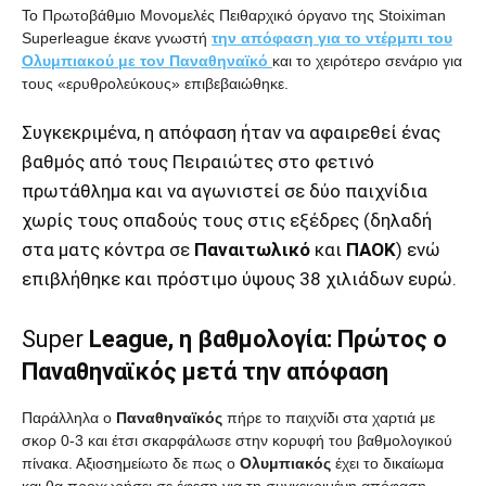
Το Πρωτοβάθμιο Μονομελές Πειθαρχικό όργανο της Stoiximan
Superleague έκανε γνωστή
την απόφαση για το ντέρμπι του
Ολυμπιακού με τον Παναθηναϊκό
και το χειρότερο σενάριο για
τους «ερυθρολεύκους» επιβεβαιώθηκε.
Συγκεκριμένα, η απόφαση ήταν να αφαιρεθεί ένας
βαθμός από τους Πειραιώτες στο φετινό
πρωτάθλημα και να αγωνιστεί σε δύο παιχνίδια
χωρίς τους οπαδούς τους στις εξέδρες (δηλαδή
στα ματς κόντρα σε
Παναιτωλικό
και
ΠΑΟΚ
) ενώ
επιβλήθηκε και πρόστιμο ύψους 38 χιλιάδων ευρώ.
Super
League, η βαθμολογία: Πρώτος ο
Παναθηναϊκός μετά την απόφαση
Παράλληλα ο
Παναθηναϊκός
πήρε το παιχνίδι στα χαρτιά με
σκορ 0-3 και έτσι σκαρφάλωσε στην κορυφή του βαθμολογικού
πίνακα. Αξιοσημείωτο δε πως ο
Ολυμπιακός
έχει το δικαίωμα