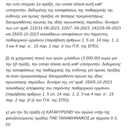
την υπό στοιχείο 1α πράξη, την οποία τέλεσε αυτή καθ’
υποτροπήν, δεδομένης της καταφάσεως της πειθαρχικής της
ευθύνης για όμοιες πράξεις σε τέσσερις προγενεστέρως
διενεργηθέντες αγώνες της ιδίας αγωνιστικής περιόδου, δυνάμει
των υπ’ αριθ. 215/31-08-2023, 220/7- 09-2023, 242/29-09-2023
και 250/5-10-2023 τελεσίδικων αποφάσεων του παρόντος
πειθαρχικού οργάνου (παράβαση άρθρων 1, 5 επ, 14 παρ. 1, 2,
3 και 4 περ. α΄, 15 παρ. 2 περ. α’ του Π.Κ. της ΕΠΟ),
β) τη χρηματική ποινή των τριών χιλιάδων (3.000,00) ευρώ για
την 1β πράξη, την οποία τέλεσε αυτή καθ’ υποτροπήν, δεδομένης
της καταφάσεως της πειθαρχικής της ευθύνης για όμοιες πράξεις
σε έναν προγενεστέρως διενεργηθέντα αγώνα της ιδίας
αγωνιστικής περιόδου, δυνάμει της υπ’ αριθ. 250/5-10-2023
τελεσίδικης απόφασης του παρόντος πειθαρχικού οργάνου
(παράβαση άρθρων 1, 5 επ, 14 παρ. 1, 2, 3 και 4 περ. α΄, 15
παρ. 2 περ. β’ ii) του Π.Κ. της ΕΠΟ),
γ) για την 3η πράξη (ι) ΚΑΤΑΚΥΡΩΝΕΙ τον αγώνα υπέρ της
φιλοξενούμενης ομάδας ΠΑΕ ΠΑΝΑΘΗΝΑΪΚΟΣ με τέρματα 0-3,
(ιι)