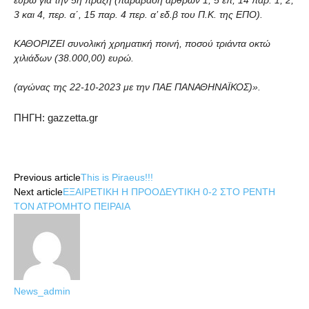
ευρώ για την 5η πράξη (παράβαση άρθρων 1, 5 επ, 14 παρ. 1, 2,
3 και 4, περ. α΄, 15 παρ. 4 περ. α’ εδ.β του Π.Κ. της ΕΠΟ).
ΚΑΘΟΡΙΖΕΙ συνολική χρηματική ποινή, ποσού τριάντα οκτώ
χιλιάδων (38.000,00) ευρώ.
(αγώνας της 22-10-2023 με την ΠΑΕ ΠΑΝΑΘΗΝΑΪΚΟΣ)».
ΠΗΓΗ: gazzetta.gr
Share
Previous article
This is Piraeus!!!
Next article
ΕΞΑΙΡΕΤΙΚΗ Η ΠΡΟΟΔΕΥΤΙΚΗ 0-2 ΣΤΟ ΡΕΝΤΗ
ΤΟΝ ΑΤΡΟΜΗΤΟ ΠΕΙΡΑΙΑ
News_admin