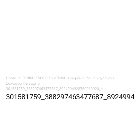
Home
ΓΕΝΙΚΗ ΚΑΘΟΛΙΚΗ ΑΠΟΧΗ των μελών του Δικηγορικού
Συλλόγου Πειραιά
301581759_388297463477687_8924994928760269920_n
301581759_388297463477687_892499