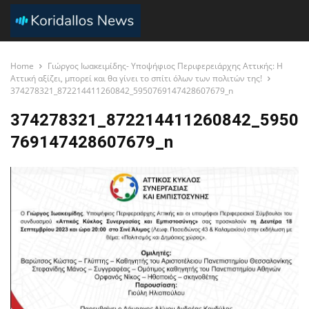
Home
Γιώργος Ιωακειμίδης- Υποψήφιος Περιφερειάρχης Αττικής: Η
Αττική αξίζει, μπορεί και θα γίνει το σπίτι όλων των πολιτών της!
374278321_872214411260842_5950769147428607679_n
374278321_872214411260842_5950
769147428607679_n