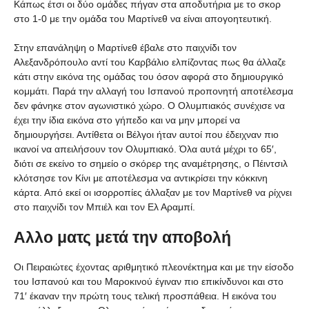
Κάπως έτσι οι δύο ομάδες πήγαν στα αποδυτήρια με το σκορ
στο 1-0 με την ομάδα του Μαρτίνεθ να είναι απογοητευτική.
Στην επανάληψη ο Μαρτίνεθ έβαλε στο παιχνίδι τον
Αλεξανδρόπουλο αντί του Καρβάλιο ελπίζοντας πως θα άλλαζε
κάτι στην εικόνα της ομάδας του όσον αφορά στο δημιουργικό
κομμάτι. Παρά την αλλαγή του Ισπανού προπονητή αποτέλεσμα
δεν φάνηκε στον αγωνιστικό χώρο. Ο Ολυμπιακός συνέχισε να
έχει την ίδια εικόνα στο γήπεδο και να μην μπορεί να
δημιουργήσει. Αντίθετα οι Βέλγοι ήταν αυτοί που έδειχναν πιο
ικανοί να απειλήσουν τον Ολυμπιακό. Όλα αυτά μέχρι το 65′,
διότι σε εκείνο το σημείο ο σκόρερ της αναμέτρησης, ο Πέιντσιλ
κλότσησε τον Κίνι με αποτέλεσμα να αντικρίσει την κόκκινη
κάρτα. Από εκεί οι ισορροπίες άλλαξαν με τον Μαρτίνεθ να ρίχνει
στο παιχνίδι τον Μπιέλ και τον Ελ Αραμπί.
Αλλο ματς μετά την αποβολή
Οι Πειραιώτες έχοντας αριθμητικό πλεονέκτημα και με την είσοδο
του Ισπανού και του Μαροκινού έγιναν πιο επικίνδυνοι και στο
71′ έκαναν την πρώτη τους τελική προσπάθεια. Η εικόνα του