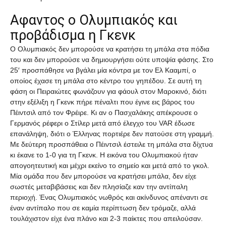
Αφαντος ο Ολυμπιακός και
προβάδισμα η Γκενκ
Ο Ολυμπιακός δεν μπορούσε να κρατήσει τη μπάλα στα πόδια
του και δεν μπορούσε να δημιουργήσει ούτε υποψία φάσης. Στο
25′ προσπάθησε να βγάλει μία κόντρα με τον Ελ Κααμπί, ο
οποίος έχασε τη μπάλα στο κέντρο του γηπέδου. Σε αυτή τη
φάση οι Πειραιώτες φωνάζουν για φάουλ στον Μαροκινό, διότι
στην εξέλιξη η Γκενκ πήρε πέναλτι που έγινε εις βάρος του
Πέιντσιλ από τον Φρέιρε. Κι αν ο Πασχαλάκης απέκρουσε ο
Γερμανός ρέφερι ο Στίλερ μετά από έλεγχο του VAR έδωσε
επανάληψη, διότι ο Έλληνας πορτιέρε δεν πατούσε στη γραμμή.
Με δεύτερη προσπάθεια ο Πέιντσιλ έστειλε τη μπάλα στα δίχτυα
κι έκανε το 1-0 για τη Γκενκ. Η εικόνα του Ολυμπιακού ήταν
απογοητευτική και μέχρι εκείνο το σημείο και μετά από το γκολ.
Μία ομάδα που δεν μπορούσε να κρατήσει μπάλα, δεν είχε
σωστές μεταβιβάσεις και δεν πλησίαζε καν την αντίπαλη
περιοχή. Ένας Ολυμπιακός νωθρός και ακίνδυνος απέναντι σε
έναν αντίπαλο που σε καμία περίπτωση δεν τρόμαζε, αλλά
τουλάχιστον είχε ένα πλάνο και 2-3 παίκτες που απειλούσαν.