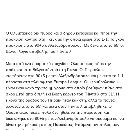
Share
Ο Ολυμπιακός δια πυρός και σιδήρου κατάφερε και πήρε την
πρόκριση κόντρα στη Γκενκ με την οποία έμεινε στο 1-1. Το γκολ
πρόκρισης στο 90+5 ο Αλεξανδρόπουλος. Με δέκα από το 65′ οι
Βέλγοι λόγω αποβολής του Πέιντσιλ.
Μετά από ένα δραματικό παιχνίδι ο Ολυμπιακός πήρε την
πρόκριση στο Βέλγιο κόντρα στη Γκενκ. Οι Πειραιώτες
ισοφάρισαν στο 90+5 με τον Αλεξανδρόπουλο και με αυτό το 1-1
πέρασαν στα πλέι οφ του Europa League. Οι «ερυθρόλευκοι»
είχαν έναν κακό πρώτο ημίχρονο στο οποίο βρέθηκαν πίσω στο
σκορ μετά από διπλή εκτέλεση κόρνερ του Πέιντσιλ στο 31′. Η
εικόνα της ομάδας του Πειραιά ήταν κάκιστη, αλλά τα πάντα
άλλαξαν από το 65′ και μετά όταν Πέιντσιλ αποβλήθηκε. Ο
Ολυμπιακός πίεσε, πολύ δεν ήθελε να την παράταση και
δικαιώθηκε στο 90+5 με τον Αλεξανδρόπουλο να σκοράρει και να
δίνει την πρόκριση στους Πειραιώτες. Επόμενη αντίπαλος των