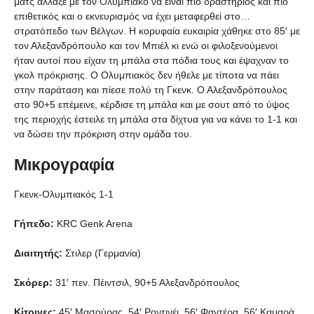
ματς άλλαξε με τον Ολυμπιακό να είναι πιο δραστήριος και πιο
επιθετικός και ο εκνευρισμός να έχει μεταφερθεί στο…
στρατόπεδο των Βέλγων. Η κορυφαία ευκαιρία χάθηκε στο 85′ με
τον Αλεξανδρόπουλο και τον Μπιέλ κι ενώ οι φιλοξενούμενοι
ήταν αυτοί που είχαν τη μπάλα στα πόδια τους και έψαχναν το
γκολ πρόκρισης. Ο Ολυμπιακός δεν ήθελε με τίποτα να πάει
στην παράταση και πίεσε πολύ τη Γκενκ. Ο Αλεξανδρόπουλος
στο 90+5 επέμεινε, κέρδισε τη μπάλα και με σουτ από το ύψος
της περιοχής έστειλε τη μπάλα στα δίχτυα για να κάνει το 1-1 και
να δώσει την πρόκριση στην ομάδα του.
Μικρογραφία
Γκενκ-Ολυμπιακός 1-1
Γήπεδο:
KRC Genk Arena
Διαιτητής:
Στιλερ (Γερμανία)
Σκόρερ:
31′ πεν. Πέιντσιλ, 90+5 Αλεξανδρόπουλος
Κίτρινες:
45′ Μασούρας, 54′ Ροντινέι, 56′ Φαντέρα, 56′ Καμαρά,