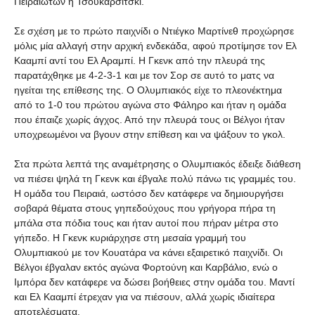
Πειραιωτών η Τσουκαρσίτσκι.
Σε σχέση με το πρώτο παιχνίδι ο Ντιέγκο Μαρτίνεθ προχώρησε
μόλις μία αλλαγή στην αρχική ενδεκάδα, αφού προτίμησε τον Ελ
Κααμπί αντί του Ελ Αραμπί. Η Γκενκ από την πλευρά της
παρατάχθηκε με 4-2-3-1 και με τον Σορ σε αυτό το ματς να
ηγείται της επίθεσης της. Ο Ολυμπιακός είχε το πλεονέκτημα
από το 1-0 του πρώτου αγώνα στο Φάληρο και ήταν η ομάδα
που έπαιζε χωρίς άγχος. Από την πλευρά τους οι Βέλγοι ήταν
υποχρεωμένοι να βγουν στην επίθεση και να ψάξουν το γκολ.
Στα πρώτα λεπτά της αναμέτρησης ο Ολυμπιακός έδειξε διάθεση
να πιέσει ψηλά τη Γκενκ και έβγαλε πολύ πάνω τις γραμμές του.
Η ομάδα του Πειραιά, ωστόσο δεν κατάφερε να δημιουργήσει
σοβαρά θέματα στους γηπεδούχους που γρήγορα πήρα τη
μπάλα στα πόδια τους και ήταν αυτοί που πήραν μέτρα στο
γήπεδο. Η Γκενκ κυριάρχησε στη μεσαία γραμμή του
Ολυμπιακού με τον Κουατάρα να κάνει εξαιρετικό παιχνίδι. Οι
Βέλγοι έβγαλαν εκτός αγώνα Φορτούνη και Καρβάλιο, ενώ ο
Ιμπόρα δεν κατάφερε να δώσει βοήθειες στην ομάδα του. Μαντί
και Ελ Κααμπί έτρεχαν για να πιέσουν, αλλά χωρίς ιδιαίτερα
αποτελέσματα.