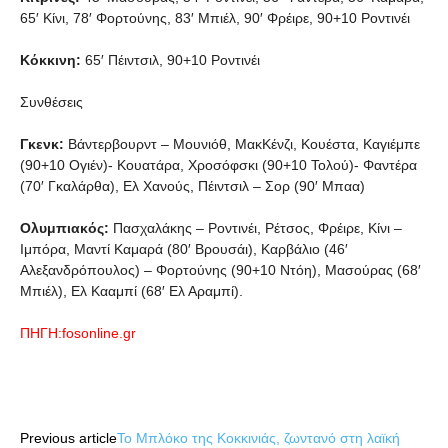
65′ Κίνι, 78′ Φορτούνης, 83′ Μπιέλ, 90′ Φρέιρε, 90+10 Ροντινέι
Κόκκινη:
65′ Πέιντσιλ, 90+10 Ροντινέι
Συνθέσεις
Γκενκ:
Βάντερβουρντ – Μουνιόθ, ΜακΚένζι, Κουέστα, Καγιέμπε
(90+10 Ογιέν)- Κουατάρα, Χροσόφσκι (90+10 Τολού)- Φαντέρα
(70′ Γκαλάρθα), Ελ Χανούς, Πέιντσιλ – Σορ (90′ Μπαα)
Ολυμπιακός:
Πασχαλάκης – Ροντινέι, Ρέτσος, Φρέιρε, Κίνι –
Ιμπόρα, Μαντί Καμαρά (80′ Βρουσάι), Καρβάλιο (46′
Αλεξανδρόπουλος) – Φορτούνης (90+10 Ντόη), Μασούρας (68′
Μπιέλ), Ελ Κααμπί (68′ Ελ Αραμπί).
ΠΗΓΗ:fosonline.gr
Share
Previous article
Το Μπλόκο της Κοκκινιάς, ζωντανό στη λαϊκή