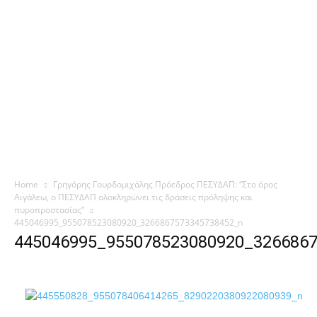
Home
Γρηγόρης Γουρδομιχάλης Πρόεδρος ΠΕΣΥΔΑΠ: “Στο όρος
Αιγάλεω, ο ΠΕΣΥΔΑΠ ολοκληρώνει τις δράσεις πρόληψης και
πυροπροστασίας”
445046995_955078523080920_3266867573345738452_n
445046995_955078523080920_326686