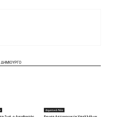
Ν ΔΗΜΙΟΥΡΓΟ
α
Δημοτικά Νέα
τη ζωή, ο Διευθυντής
Ενωση Αστυνομικών Υπαλλήλων