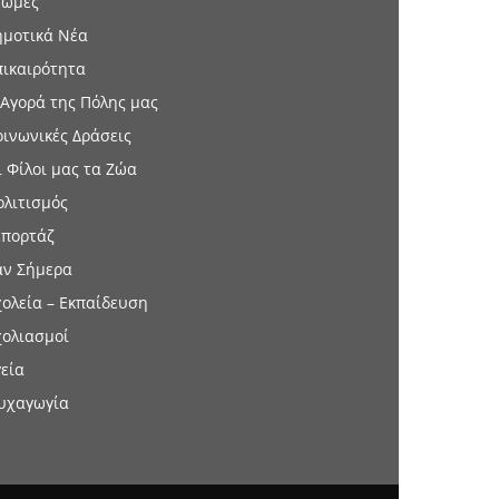
νώμες
ημοτικά Νέα
πικαιρότητα
 Αγορά της Πόλης μας
οινωνικές Δράσεις
ι Φίλοι μας τα Ζώα
ολιτισμός
επορτάζ
αν Σήμερα
χολεία – Εκπαίδευση
χολιασμοί
γεία
υχαγωγία