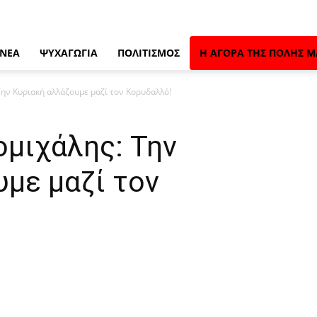
 ΝΈΑ
ΨΥΧΑΓΩΓΊΑ
ΠΟΛΙΤΙΣΜΌΣ
Η ΑΓΟΡΆ ΤΗΣ ΠΌΛΗΣ Μ
ην Κυριακή αλλάζουμε μαζί τον Κορυδαλλό!
ομιχάλης: Την
με μαζί τον