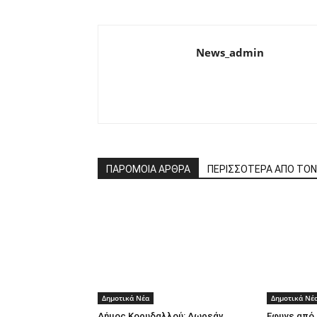
News_admin
ΠΑΡΟΜΟΙΑ ΑΡΘΡΑ
ΠΕΡΙΣΣΟΤΕΡΑ ΑΠΟ ΤΟ
Δημοτικά Νέα
Δημοτικά Νέ
Δήμος Κορυδαλλού: Δωρεάν
Εφυγε από 