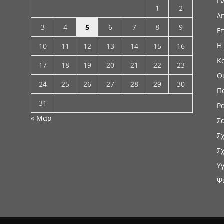
Γ
1
2
Δ
3
4
5
6
7
8
9
Ε
Η
10
11
12
13
14
15
16
Κ
17
18
19
20
21
22
23
Ο
24
25
26
27
28
29
30
Π
31
Ρ
« Μαρ
Σ
Σ
Σ
Υ
Ψ