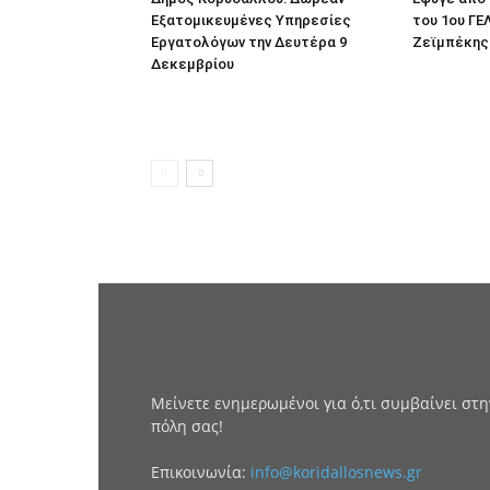
Εξατομικευμένες Υπηρεσίες
του 1ου Γ
Eργατολόγων την Δευτέρα 9
Ζεϊμπέκης
Δεκεμβρίου
Μείνετε ενημερωμένοι για ό,τι συμβαίνει στη
πόλη σας!
Επικοινωνία:
info@koridallosnews.gr