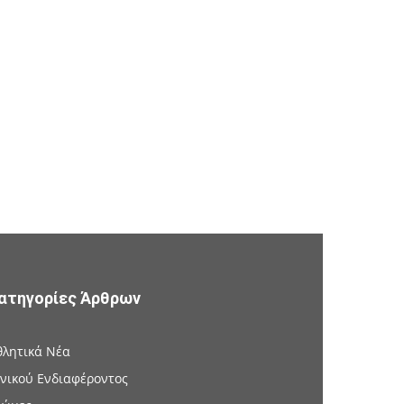
ατηγορίες Άρθρων
θλητικά Νέα
ενικού Ενδιαφέροντος