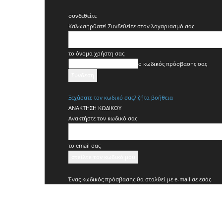
συνδεθείτε
Καλωσήρθατε! Συνδεθείτε στον λογαριασμό σας
το όνομα χρήστη σας
ο κωδικός πρόσβασης σας
Ξεχάσατε τον κωδικό σας? ζήτα βοήθεια
ΑΝΑΚΤΗΣΗ ΚΩΔΙΚΟΥ
Ανακτήστε τον κωδικό σας
το email σας
Ένας κωδικός πρόσβασης θα σταλθεί με e-mail σε εσάς.
Koridallos
News