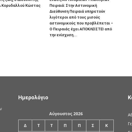
ΕΛ Κορυδαλλού Κώστας
Πειραιά: Στην Αστυνομική
Διεύθυνση Πειραιά υπηρετούν
λιγότεροι από τους μισούς
αστυνομικούς που προβλέπεται –
Ο Πειραιάς έχει ΑΠΟΚΛΕΙΣΤΕΙ από
την ενίσχυση...
Ημερολόγιο
Κ
ν
Αύγουστος 2026
Α
Γ
Δ
Τ
Τ
Π
Π
Σ
Κ