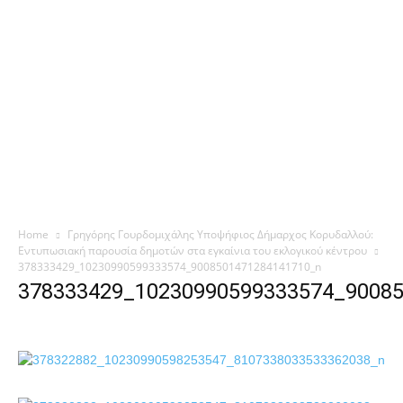
Home
Γρηγόρης Γουρδομιχάλης Υποψήφιος Δήμαρχος Κορυδαλλού:
Εντυπωσιακή παρουσία δημοτών στα εγκαίνια του εκλογικού κέντρου
378333429_10230990599333574_9008501471284141710_n
378333429_10230990599333574_9008