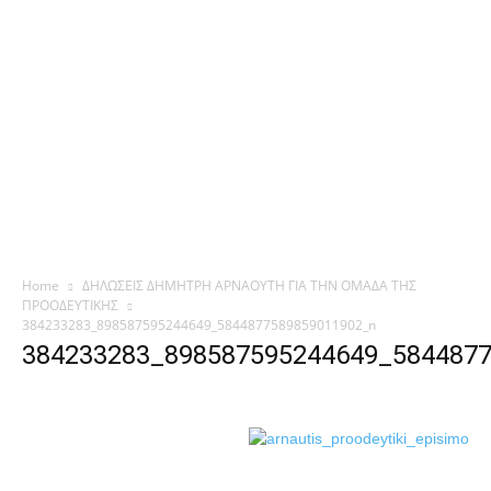
Home
ΔΗΛΩΣΕΙΣ ΔΗΜΗΤΡΗ ΑΡΝΑΟΥΤΗ ΓΙΑ ΤΗΝ ΟΜΑΔΑ ΤΗΣ
ΠΡΟΟΔΕΥΤΙΚΗΣ
384233283_898587595244649_5844877589859011902_n
384233283_898587595244649_584487