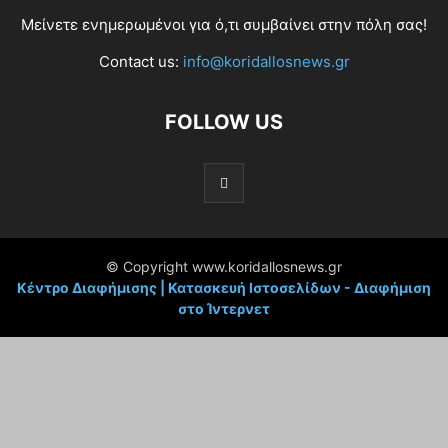
Μείνετε ενημερωμένοι για ό,τι συμβαίνει στην πόλη σας!
Contact us:
info@koridallosnews.gr
FOLLOW US
© Copyright www.koridallosnews.gr
Κέντρο Διαφήμισης | Κατασκευή Ιστοσελίδων - Διαφήμιση
στο Ίντερνετ