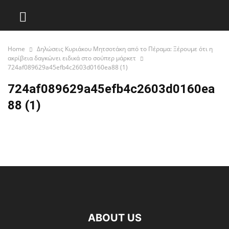
Home
Δηλώσεις Κυριάκου Μητσοτάκη από το Πέραμα: Ξέρουμε ότι η
ακρίβεια δαγκώνει ειδικά στο σούπερ μάρκετ
724af089629a45efb4c2603d0160ea88 (1)
724af089629a45efb4c2603d0160ea
88 (1)
ABOUT US