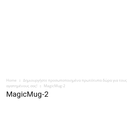
Home
Δημιουργήστε προσωποποιημένα πρωτότυπα δώρα για τους
αγαπημένους σας!
MagicMug-2
MagicMug-2