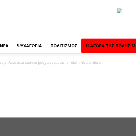
 ΝΈΑ
ΨΥΧΑΓΩΓΊΑ
ΠΟΛΙΤΙΣΜΌΣ
Η ΑΓΟΡΆ ΤΗΣ ΠΌΛΗΣ Μ
ες μπλουζάκια καπέλα ρούχα εργασίας
diafhmistika-dora