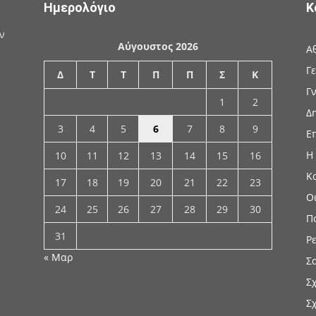
Ημερολόγιο
Κ
ν
Αύγουστος 2026
Α
Γ
Δ
Τ
Τ
Π
Π
Σ
Κ
Γ
1
2
Δ
3
4
5
6
7
8
9
Ε
Η
10
11
12
13
14
15
16
Κ
17
18
19
20
21
22
23
Ο
24
25
26
27
28
29
30
Π
31
Ρ
« Μαρ
Σ
Σ
Σ