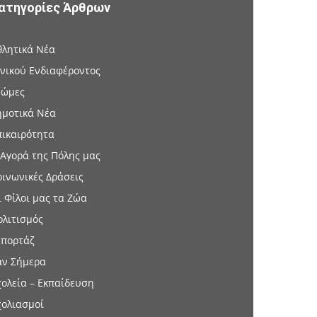
ατηγορίες Άρθρων
θλητικά Νέα
ενικού Ενδιαφέροντος
νώμες
ημοτικά Νέα
πικαιρότητα
 Αγορά της Πόλης μας
οινωνικές Δράσεις
ι Φίλοι μας τα Ζώα
ολιτισμός
επορτάζ
αν Σήμερα
χολεία – Εκπαίδευση
χολιασμοί