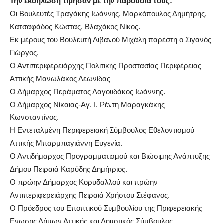
Την εκδήλωση τίμησαν με την παρουσία τους:
Οι Βουλευτές Τραγάκης Ιωάννης, Μαρκόπουλος Δημήτρης,
Κατσαφάδος Κώστας, Βλαχάκος Νίκος.
Εκ μέρους του Βουλευτή Λιβανού Μιχάλη παρέστη ο Σιγανός
Γιώργος.
Ο Αντιπεριφερειάρχης Πολιτικής Προστασίας Περιφέρειας
Αττικής Μανωλάκος Λεωνίδας.
Ο Δήμαρχος Περάματος Λαγουδάκος Ιωάννης.
Ο Δήμαρχος Νίκαιας-Αγ. Ι. Ρέντη Μαραγκάκης
Κωνσταντίνος.
Η Εντεταλμένη Περιφερειακή Σύμβουλος Εθελοντισμού
Αττικής Μπαρμπαγιάννη Ευγενία.
Ο Αντιδήμαρχος Προγραμματισμού και Βιώσιμης Ανάπτυξης
Δήμου Πειραιά Καρύδης Δημήτριος.
Ο πρώην Δήμαρχος Κορυδαλλού και πρώην
Αντιπεριφερειάρχης Πειραιά Χρήστου Στέφανος.
Ο Πρόεδρος του Εποπτικού Συμβουλίου της Πριφερειακής
Ενωσης Δήμων Αττικής και Δημοτικός Σύμβουλος