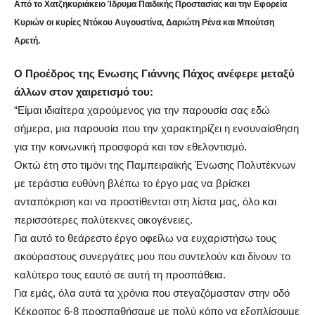
Από το Χατζηκυριάκειο Ίδρυμα Παιδικής Προστασίας και την Εφορεία
Κυριών οι κυρίες Ντόκου Αυγουστίνα, Δαριώτη Ρένα και Μπούτση
Αρετή.
Ο Προέδρος της Ενωσης Γιάννης Πάχος ανέφερε μεταξύ
άλλων στον χαιρετισμό του:
“Είμαι ιδιαίτερα χαρούμενος για την παρουσία σας εδώ
σήμερα, μια παρουσία που την χαρακτηρίζει η ενσυναίσθηση
για την κοινωνική προσφορά και τον εθελοντισμό.
Οκτώ έτη στο τιμόνι της Παμπειραϊκής Ένωσης Πολυτέκνων
με τεράστια ευθύνη βλέπω το έργο μας να βρίσκει
ανταπόκριση και να προστίθενται στη λίστα μας, όλο και
περισσότερες πολύτεκνες οικογένειες.
Για αυτό το θεάρεστο έργο οφείλω να ευχαριστήσω τους
ακούραστους συνεργάτες μου που συντελούν και δίνουν το
καλύτερο τους εαυτό σε αυτή τη προσπάθεια.
Για εμάς, όλα αυτά τα χρόνια που στεγαζόμασταν στην οδό
Κέκροπος 6-8 προσπαθήσαμε με πολύ κόπο να εξοπλίσουμε