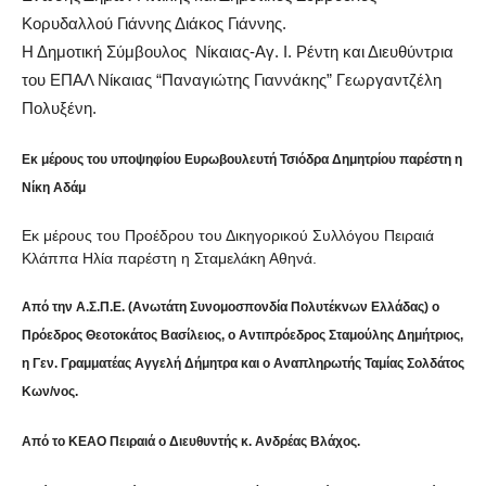
Κορυδαλλού Γιάννης Διάκος Γιάννης.
Η Δημοτική Σύμβουλος Νίκαιας-Αγ. Ι. Ρέντη και Διευθύντρια
του ΕΠΑΛ Νίκαιας “Παναγιώτης Γιαννάκης” Γεωργαντζέλη
Πολυξένη.
Εκ μέρους του υποψηφίου Ευρωβουλευτή Τσιόδρα Δημητρίου παρέστη η
Νίκη Αδάμ
Εκ μέρους του Προέδρου του Δικηγορικού Συλλόγου Πειραιά
Κλάππα Ηλία παρέστη η Σταμελάκη Αθηνά.
Από την Α.Σ.Π.Ε. (Ανωτάτη Συνομοσπονδία Πολυτέκνων Ελλάδας) ο
Πρόεδρος Θεοτοκάτος Βασίλειος, ο Αντιπρόεδρος Σταμούλης Δημήτριος,
η Γεν. Γραμματέας Αγγελή Δήμητρα και ο Αναπληρωτής Ταμίας Σολδάτος
Κων/νος.
Από το ΚΕΑΟ Πειραιά ο Διευθυντής κ. Ανδρέας Βλάχος.