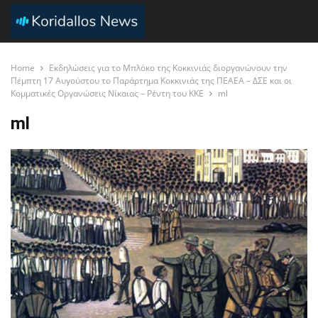
Home
Εκδηλώσεις για το Μπλόκο της Κοκκινιάς διοργανώνουν την
Πέμπτη 17 Αυγούστου το Παράρτημα Κοκκινιάς της ΠΕΑΕΑ – ΔΣΕ και οι
Κομματικές Οργανώσεις Νίκαιας – Ρέντη του ΚΚΕ
ml
ml