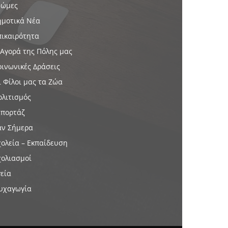
νώμες
ημοτικά Νέα
πικαιρότητα
 Αγορά της Πόλης μας
οινωνικές Δράσεις
ι Φίλοι μας τα Ζώα
ολιτισμός
επορτάζ
αν Σήμερα
χολεία – Εκπαίδευση
χολιασμοί
γεία
υχαγωγία