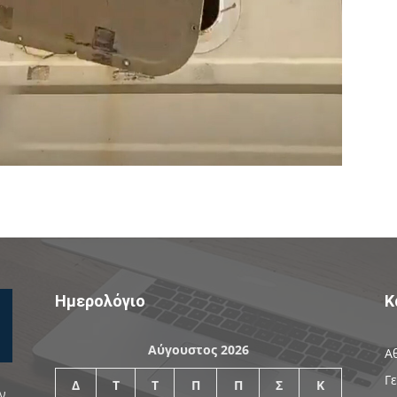
Ημερολόγιο
Κ
Αύγουστος 2026
Α
Γ
Δ
Τ
Τ
Π
Π
Σ
Κ
ν