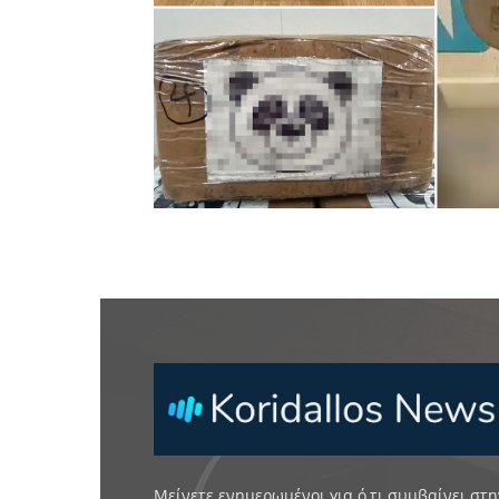
Μείνετε ενημερωμένοι για ό,τι συμβαίνει στη