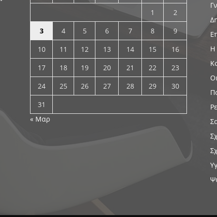
Γ
1
2
Δ
3
4
5
6
7
8
9
Ε
Η
10
11
12
13
14
15
16
Κ
17
18
19
20
21
22
23
Ο
24
25
26
27
28
29
30
Π
31
Ρ
« Μαρ
Σ
Σ
Σ
Υ
Ψ