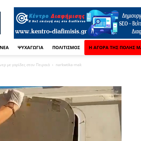
 ΝΈΑ
ΨΥΧΑΓΩΓΊΑ
ΠΟΛΙΤΙΣΜΌΣ
Η ΑΓΟΡΆ ΤΗΣ ΠΌΛΗΣ Μ
νερ με γαρίδες στον Πειραιά
narkwtika-mak