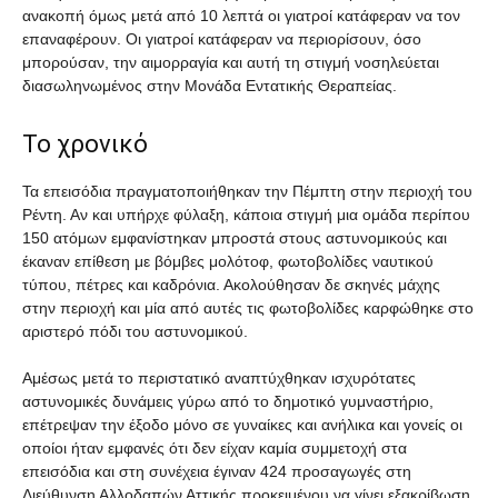
ανακοπή όμως μετά από 10 λεπτά οι γιατροί κατάφεραν να τον
επαναφέρουν. Οι γιατροί κατάφεραν να περιορίσουν, όσο
μπορούσαν, την αιμορραγία και αυτή τη στιγμή νοσηλεύεται
διασωληνωμένος στην Μονάδα Εντατικής Θεραπείας.
Το χρονικό
Τα επεισόδια πραγματοποιήθηκαν την Πέμπτη στην περιοχή του
Ρέντη. Αν και υπήρχε φύλαξη, κάποια στιγμή μια ομάδα περίπου
150 ατόμων εμφανίστηκαν μπροστά στους αστυνομικούς και
έκαναν επίθεση με βόμβες μολότοφ, φωτοβολίδες ναυτικού
τύπου, πέτρες και καδρόνια. Ακολούθησαν δε σκηνές μάχης
στην περιοχή και μία από αυτές τις φωτοβολίδες καρφώθηκε στο
αριστερό πόδι του αστυνομικού.
Αμέσως μετά το περιστατικό αναπτύχθηκαν ισχυρότατες
αστυνομικές δυνάμεις γύρω από το δημοτικό γυμναστήριο,
επέτρεψαν την έξοδο μόνο σε γυναίκες και ανήλικα και γονείς οι
οποίοι ήταν εμφανές ότι δεν είχαν καμία συμμετοχή στα
επεισόδια και στη συνέχεια έγιναν 424 προσαγωγές στη
Διεύθυνση Αλλοδαπών Αττικής προκειμένου να γίνει εξακρίβωση