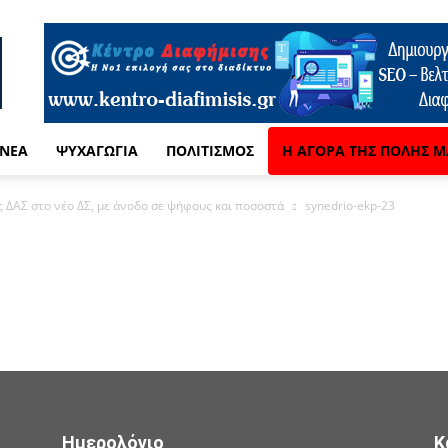
 ΝΈΑ
ΨΥΧΑΓΩΓΊΑ
ΠΟΛΙΤΙΣΜΌΣ
Η ΑΓΟΡΆ ΤΗΣ ΠΌΛΗΣ Μ
 ΔΑΣ στο νέο ΔΣ, με άνοδο σε ψήφους και ποσοστά
synedrio-ekp-23
Ημερολόγιο
Κ