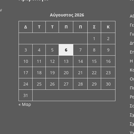
ν
Αύγουστος 2026
Α
Γ
Δ
Τ
Τ
Π
Π
Σ
Κ
Γ
1
2
Δ
3
4
5
6
7
8
9
Ε
Η
10
11
12
13
14
15
16
Κ
17
18
19
20
21
22
23
Ο
24
25
26
27
28
29
30
Π
31
Ρ
« Μαρ
Σ
Σ
Σ
Υ