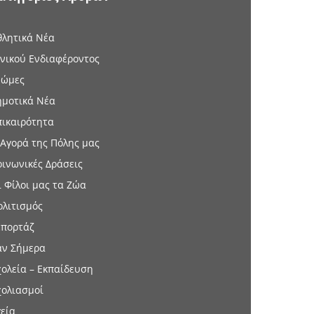
θλητικά Νέα
ενικού Ενδιαφέροντος
νώμες
ημοτικά Νέα
πικαιρότητα
 Αγορά της Πόλης μας
οινωνικές Δράσεις
ι Φίλοι μας τα Ζώα
ολιτισμός
επορτάζ
αν Σήμερα
χολεία – Εκπαίδευση
χολιασμοί
γεία