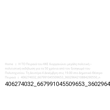
Home
Η ΤΟ Πειραιά του ΚΚΕ διοργανώνει μεγάλη πολιτική –
πολιτιστική εκδήλωση για τα 50 χρόνια από τον ξεσηκωμό του
Πολυτεχνείου. Τη Δευτέρα 4 Δεκέμβρη στις 19.00 στο Δημοτικό Θέατρο
Πειραιά
406274032_667991045509653_3602964210884290550_n
406274032_667991045509653_360296