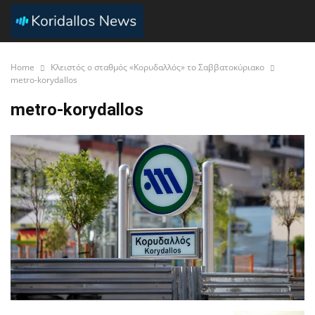
Home
Κλειστός ο σταθμός «Κορυδαλλός» το Σαββατοκύριακο
metro-korydallos
metro-korydallos