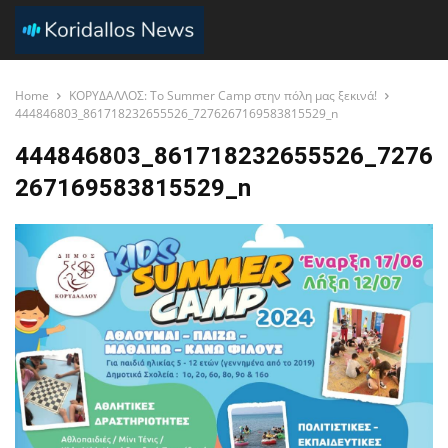
Home
ΚΟΡΥΔΑΛΛΟΣ: Το Summer Camp στην πόλη μας ξεκινά!
444846803_861718232655526_7276267169583815529_n
444846803_861718232655526_7276
267169583815529_n