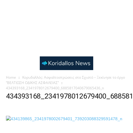
Home
Κορυδαλλός: Ασφαλτοστρώσεις στο Σχιστό – Ξεκίνησε το έργο
“ΒΕΛΤΙΩΣΗ ΟΔΙΚΗΣ ΑΣΦΑΛΕΙΑΣ”
434393168_2341978012679400_6885817040679065436_n
434393168_2341978012679400_68858