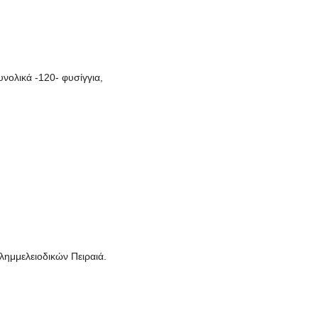
νολικά -120- φυσίγγια,
ημμελειοδικών Πειραιά.