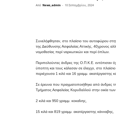
Από
News_admin
-
10 Σεπτεμβρίου, 2024
μερίδιο
Συνελήφθησαν, στο πλαίσιο του αυτοφώρου στην
της Διεύθυνσης Ασφαλείας Αττικής, 40χρονος α
νομοθεσίας περί ναρκωτικών και περί όπλων.
Περιπολούντες άνδρες της Ο.Π.Κ.Ε. εντόπισαν όχ
ύποπτη και τους κάλεσαν σε έλεγχο, στο πλαίσι
περιέχουσα 1 κιλό και 16 γραμμ. ακατέργαστης κ
Σε έρευνα που πραγματοποιήθηκε από άνδρες τ
Τμήματος Ασφαλείας Κορυδαλλού στην οικία των
2 κιλά και 950 γραμμ. κοκαΐνης,
15 κιλά και 819 γραμμ. ακατέργαστης κάνναβης,