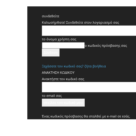
συνδεθείτε
Καλωσήρθατε! Συνδεθείτε στον λογαριασμό σας
το όνομα χρήστη σας
ο κωδικός πρόσβασης σας
Ξεχάσατε τον κωδικό σας? ζήτα βοήθεια
ΑΝΑΚΤΗΣΗ ΚΩΔΙΚΟΥ
Ανακτήστε τον κωδικό σας
το email σας
Ένας κωδικός πρόσβασης θα σταλθεί με e-mail σε εσάς.
Koridallos