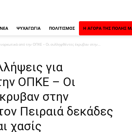
 ΝΈΑ
ΨΥΧΑΓΩΓΊΑ
ΠΟΛΙΤΙΣΜΌΣ
Η ΑΓΟΡΆ ΤΗΣ ΠΌΛΗΣ Μ
 ναρκωτικά από την ΟΠΚΕ – Οι συλληφθέντες έκρυβαν στην...
λλήψεις για
την ΟΠΚΕ – Οι
κρυβαν στην
τον Πειραιά δεκάδες
αι χασίς