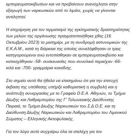
εμπορευματοκιβωτίων και να προβαίνουν ανενόχλητοι στην
εξαγωγή των ναρκωτικών από το λιμάνι, χωρίς να γίνονται
αντιληπτοί.
Η επιχείρηση για τον τερματισμό της εγκληματικής δραστηριότητας
των μελών της οργάνωσης πραγματοποιήθηκε χθες (16
Οκτωβρίου 2023) το μεσημέρι, με τη συνδρομή αστυνομικών της
Ε.Κ.Α.Μ., κατά τη διάρκεια της οποίας συνελήφθησαν οι τρεις
κατηγορούμενοι ενώ εντοπίσθηκαν σε εμπορευματοκιβώτιο και
κατασχέθηκαν -58- συσκευασίες που συνολικά περιείχαν -66-
κιλά και -700- γραμμάρια κοκαΐνης.
Στο σημείο αυτό θα ήθελα να επισημάνω ότι για την επιτυχή
έκβαση της υπόθεσης υπήρξε καθοριστική η συμβολή και η
ανάπτυξη συνεργασίας με το Γραφείο D.E.A. Αθηνών, το Τμήμα
Δίωξης και Λαθρεμπορίου της Γ’ Τελωνειακής Διεύθυνσης
Πειραιά, το Τμήμα Δίωξης Ναρκωτικών του Σ.Δ.Ο.Ε. και τη
Διεύθυνση Δίωξης Ναρκωτικών και Λαθρεμπορίου του Λιμενικού
Σώματος – Ελληνικής Ακτοφυλακής.
Για τον λόγο αυτό συγχαίρω όλα τα στελέχη για τον