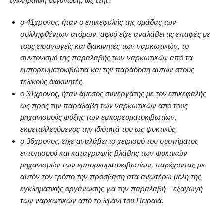
εγκληματική οργάνωση, ως εξής:
ο 41χρονος, ήταν ο επικεφαλής της ομάδας των
συλληφθέντων ατόμων, αφού είχε αναλάβει τις επαφές με
τους εισαγωγείς και διακινητές των ναρκωτικών, το
συντονισμό της παραλαβής των ναρκωτικών από τα
εμπορευματοκιβώτια και την παράδοση αυτών στους
τελικούς διακινητές,
ο 31χρονος, ήταν άμεσος συνεργάτης με τον επικεφαλής
ως προς την παραλαβή των ναρκωτικών από τους
μηχανισμούς ψύξης των εμπορευματοκιβωτίων,
εκμεταλλευόμενος την ιδιότητά του ως ψυκτικός,
ο 36χρονος, είχε αναλάβει το χειρισμό του συστήματος
εντοπισμού και καταγραφής βλάβης των ψυκτικών
μηχανισμών των εμπορευματοκιβωτίων, παρέχοντας με
αυτόν τον τρόπο την πρόσβαση στα ανωτέρω μέλη της
εγκληματικής οργάνωσης για την παραλαβή – εξαγωγή
των ναρκωτικών από το λιμάνι του Πειραιά.