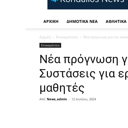
Η
καθημερινή
σας
ενημέρωση
ΑΡΧΙΚΉ
ΔΗΜΟΤΙΚΆ ΝΈΑ
ΑΘΛΗΤΙΚΆ
Αρχική
Επικαιρότητα
Νέα πρόγνωση για τον καύσ
Επικαιρότητα
Νέα πρόγνωση γ
Συστάσεις για ε
μαθητές
Από
News_admin
-
12 Ιουνίου, 2024
μερίδιο