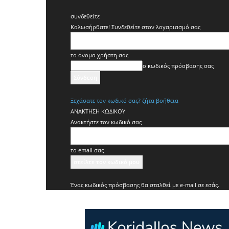
συνδεθείτε
Καλωσήρθατε! Συνδεθείτε στον λογαριασμό σας
το όνομα χρήστη σας
ο κωδικός πρόσβασης σας
Ξεχάσατε τον κωδικό σας? ζήτα βοήθεια
ΑΝΑΚΤΗΣΗ ΚΩΔΙΚΟΥ
Ανακτήστε τον κωδικό σας
το email σας
Ένας κωδικός πρόσβασης θα σταλθεί με e-mail σε εσάς.
Koridallos
News