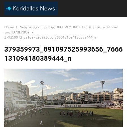
Home
Νίκη στο ξεκίνημα της ΠΡΟΟΔΕΥΤΙΚΗΣ. Επιβλήθηκε με 1-0 επί
του ΠΑΝΙΩΝΙΟΥ
379359973_891097525993656_7666131094180389444_n
379359973_891097525993656_7666
131094180389444_n