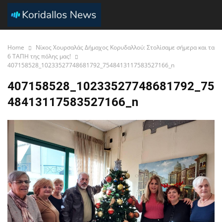
Home
Νίκος Χουρσαλάς Δήμαχος Κορυδαλλού: Στολίσαμε σήμερα και τα
6 ΤΑΠΗ της πόλης μας!
407158528_10233527748681792_7548413117583527166_n
407158528_10233527748681792_75
48413117583527166_n