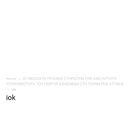
Home
ΟΙ ΟΙΚΟΛΟΓΟΙ ΠΡΑΣΙΝΟΙ ΣΤΗΡΙΖΟΥΝ ΤΗΝ ΑΝΕΞΑΡΤΗΤΗ
ΥΠΟΨΗΦΙΟΤΗΤΑ ΤΟΥ ΓΙΩΡΓΟΥ ΙΩΑΚΕΙΜΙΔΗ ΣΤΗ ΠΕΡΙΦΕΡΕΙΑ ΑΤΤΙΚΗΣ
iok
iok