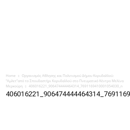
Home
Οργανισμός Αθλησης και Πολιτισμού Δήμου Κορυδαλλού:
“Aμλετ”από το Σπουδαστήρι Κορυδαλλού στο Πνευματικό Κέντρο Μελίνα
Μερκούρη
406016221_906474444464314_7691169410001054030_n
406016221_906474444464314_769116