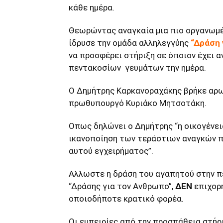
κάθε ημέρα.
Θεωρώντας αναγκαία μια πιο οργανωμέ
ίδρυσε την ομάδα αλληλεγγύης
“Δράση 
να προσφέρει στήριξη σε όποιον έχει 
πεντακοσίων γευμάτων την ημέρα.
Ο Δημήτρης Καρκανοραχάκης βρήκε αρω
πρωθυπουργό Κυριάκο Μητσοτάκη.
Οπως δηλώνει ο Δημήτρης “η οικογένει
ικανοποίηση των τεράστιων αναγκών π
αυτού εγχειρήματος”.
Αλλωστε η δράση του αγαπητού στην πε
“Δράσης για τον Ανθρωπο”,
ΔΕΝ
επιχορη
οποιοδήποτε κρατικό φορέα.
Οι εμπειρίες από την προσπάθεια στήρι