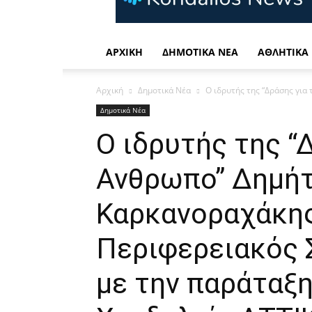
Η
καθημερινή
σας
ενημέρωση
ΑΡΧΙΚΉ
ΔΗΜΟΤΙΚΆ ΝΈΑ
ΑΘΛΗΤΙΚΆ
Αρχική
Δημοτικά Νέα
Ο ιδρυτής της “Δράσης γι
Δημοτικά Νέα
Ο ιδρυτής της “
Ανθρωπο” Δημή
Καρκανοραχάκη
Περιφερειακός 
με την παράταξη