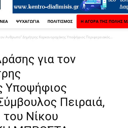
 ΝΈΑ
ΨΥΧΑΓΩΓΊΑ
ΠΟΛΙΤΙΣΜΌΣ
Η ΑΓΟΡΆ ΤΗΣ ΠΌΛΗΣ Μ
α τον Ανθρωπο” Δημήτρης Καρκανοραχάκης Υποψήφιος Περιφερειακός...
Δράσης για τον
τρης
ς Υποψήφιος
Σύμβουλος Πειραιά,
 του Νίκου