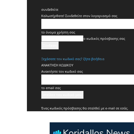
συνδεθείτε
Καλωσήρθατε! Συνδεθείτε στον λογαριασμό σας
το όνομα χρήστη σας
ο κωδικός πρόσβασης σας
Ξεχάσατε τον κωδικό σας? ζήτα βοήθεια
ΑΝΑΚΤΗΣΗ ΚΩΔΙΚΟΥ
Ανακτήστε τον κωδικό σας
το email σας
Ένας κωδικός πρόσβασης θα σταλθεί με e-mail σε εσάς.
Koridallos
News