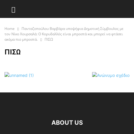
Home
Πανταζοπούλου Βαρβάρα υποψήφια Δημοτική Σύμβουλος με
τον Νίκο Χουρσαλά: Ο Κορυδαλλός είναι μπροστά και μπορεί να φτάσει
ακόμα πιο μπροστά.
ΠΙΣΩ
ΠΙΣΩ
ABOUT US