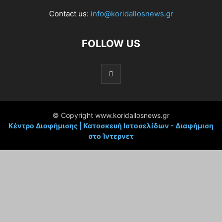
Contact us:
info@koridallosnews.gr
FOLLOW US
© Copyright www.koridallosnews.gr
Κέντρο Διαφήμισης | Κατασκευή Ιστοσελίδων - Διαφήμιση
στο Ίντερνετ