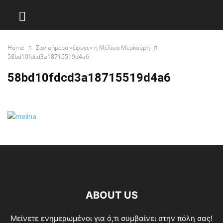
Home
Σαν σήμερα «έφυγε» η Μελίνα Μερκούρη
58bd10fdcd3a18715519d4a6
58bd10fdcd3a18715519d4a6
ABOUT US
Μείνετε ενημερωμένοι για ό,τι συμβαίνει στην πόλη σας!