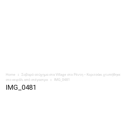
Home
Σοβαρό ατύχημα στα Village στο Ρέντη – Κοριτσάκι χτυπήθηκε
στο κεφάλι από στέγαστρο
IMG_0481
IMG_0481