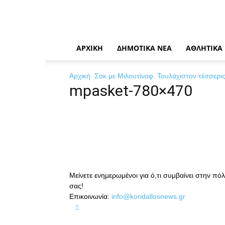
News
Η
καθημερινή
σας
ενημέρωση
ΑΡΧΙΚΉ
ΔΗΜΟΤΙΚΆ ΝΈΑ
ΑΘΛΗΤΙΚΆ
Αρχική
Σοκ με Μιλουτίνοφ. Τουλάχιστον τέσσερ
mpasket-780×470
Μείνετε ενημερωμένοι για ό,τι συμβαίνει στην πό
σας!
Επικοινωνία:
info@koridallosnews.gr