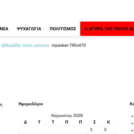
 ΝΈΑ
ΨΥΧΑΓΩΓΊΑ
ΠΟΛΙΤΙΣΜΌΣ
Η ΑΓΟΡΆ ΤΗΣ ΠΌΛΗΣ Μ
ις εβδομάδες εκτός αγώνων
mpasket-780x470
Ημερολόγιο
Κ
λη
Αύγουστος 2026
Δ
Τ
Τ
Π
Π
Σ
Κ
1
2