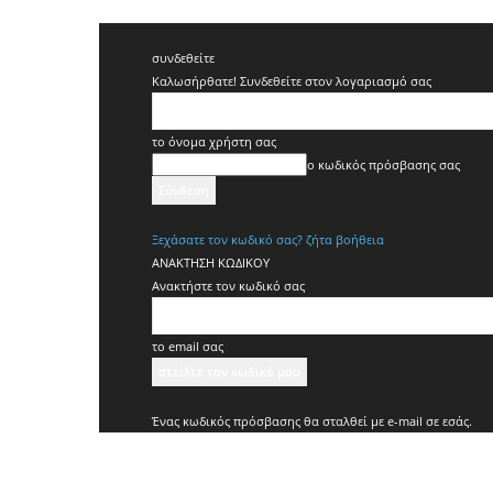
συνδεθείτε
Καλωσήρθατε! Συνδεθείτε στον λογαριασμό σας
το όνομα χρήστη σας
ο κωδικός πρόσβασης σας
Ξεχάσατε τον κωδικό σας? ζήτα βοήθεια
ΑΝΑΚΤΗΣΗ ΚΩΔΙΚΟΥ
Ανακτήστε τον κωδικό σας
το email σας
Ένας κωδικός πρόσβασης θα σταλθεί με e-mail σε εσάς.
Koridallos