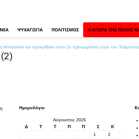
 ΝΈΑ
ΨΥΧΑΓΩΓΊΑ
ΠΟΛΙΤΙΣΜΌΣ
Η ΑΓΟΡΆ ΤΗΣ ΠΌΛΗΣ Μ
ν Μπιγιελίνα και προκρίθηκε στον 2ο προκριματικό γύρο του Τσάμπιονς
(2)
Ημερολόγιο
Κ
λη
Αύγουστος 2026
Δ
Τ
Τ
Π
Π
Σ
Κ
1
2