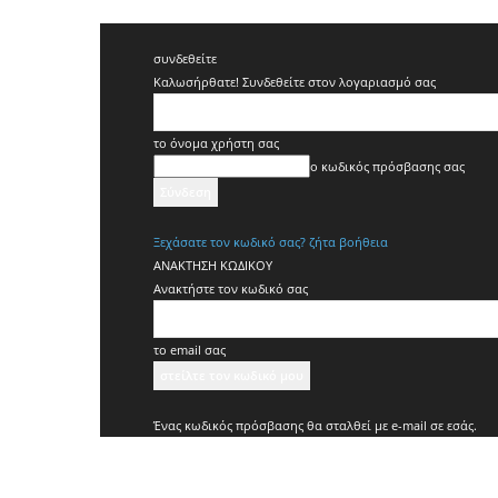
συνδεθείτε
Καλωσήρθατε! Συνδεθείτε στον λογαριασμό σας
το όνομα χρήστη σας
ο κωδικός πρόσβασης σας
Ξεχάσατε τον κωδικό σας? ζήτα βοήθεια
ΑΝΑΚΤΗΣΗ ΚΩΔΙΚΟΥ
Ανακτήστε τον κωδικό σας
το email σας
Ένας κωδικός πρόσβασης θα σταλθεί με e-mail σε εσάς.
Koridallos