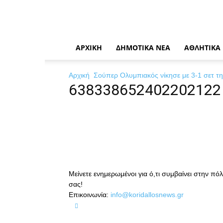
News
Η
καθημερινή
σας
ενημέρωση
ΑΡΧΙΚΉ
ΔΗΜΟΤΙΚΆ ΝΈΑ
ΑΘΛΗΤΙΚΆ
Αρχική
Σούπερ Ολυμπιακός νίκησε με 3-1 σετ τη
638338652402202122 
Μείνετε ενημερωμένοι για ό,τι συμβαίνει στην πό
σας!
Επικοινωνία:
info@koridallosnews.gr