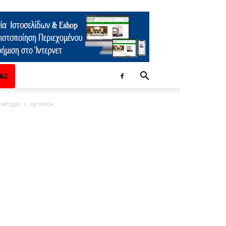
ΑΣ
 αίτημα
syrizana