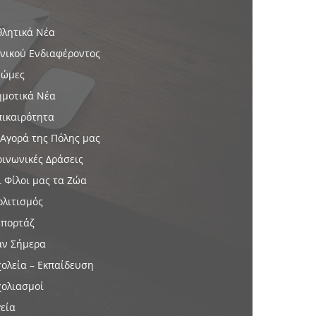
θλητικά Νέα
ενικού Ενδιαφέροντος
νώμες
ημοτικά Νέα
πικαιρότητα
 Αγορά της Πόλης μας
οινωνικές Δράσεις
ι Φίλοι μας τα Ζώα
ολιτισμός
επορτάζ
αν Σήμερα
χολεία – Εκπαίδευση
χολιασμοί
γεία