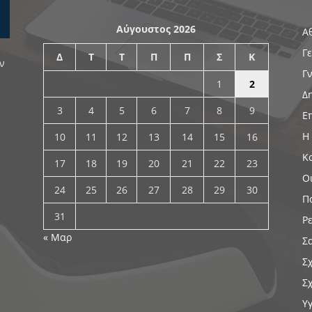
Αύγουστος 2026
Α
Γ
Δ
Τ
Τ
Π
Π
Σ
Κ
ν
Γ
1
2
Δ
3
4
5
6
7
8
9
Ε
Η
10
11
12
13
14
15
16
Κ
17
18
19
20
21
22
23
Ο
24
25
26
27
28
29
30
Π
31
Ρ
« Μαρ
Σ
Σ
Σ
Υ