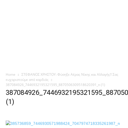
Home
ΣΤΕΦΑΝΟΣ ΧΡΗΣΤΟΥ: Φύσηξε Αέρας Νίκης και Αλλαγής!! Σας
ευχαριστούμε από καρδιάς
387084926_7446932195321595_8870506309518620391_n (1)
387084926_7446932195321595_88705
(1)