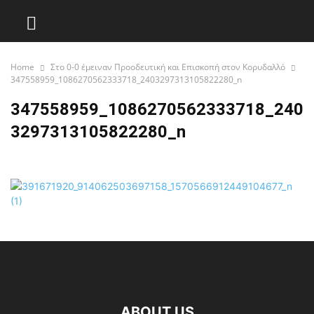
Home
Στο 0-0 έμειναν Προοδευτική και Επισκοπή στον Κορυδαλλό
347558959_1086270562333718_2403297313105822280_n
347558959_1086270562333718_240
3297313105822280_n
ABOUT US