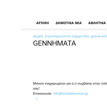
News
Η
καθημερινή
σας
ενημέρωση
ΑΡΧΙΚΉ
ΔΗΜΟΤΙΚΆ ΝΈΑ
ΑΘΛΗΤΙΚΆ
Αρχική
Συμπληρώνονται σήμερα δύο χρόνια από
GENNHMATA
Μείνετε ενημερωμένοι για ό,τι συμβαίνει στην πό
σας!
Επικοινωνία:
info@koridallosnews.gr