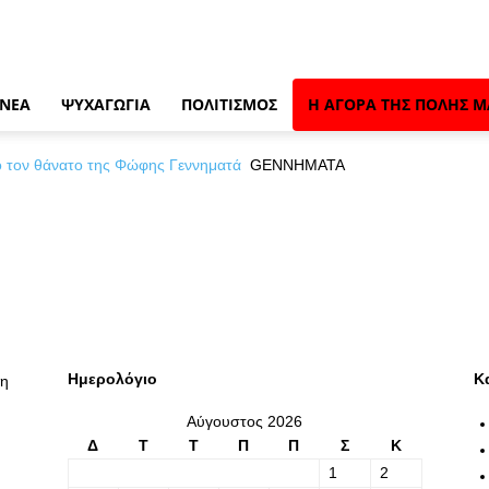
 ΝΈΑ
ΨΥΧΑΓΩΓΊΑ
ΠΟΛΙΤΙΣΜΌΣ
Η ΑΓΟΡΆ ΤΗΣ ΠΌΛΗΣ Μ
 τον θάνατο της Φώφης Γεννηματά
GENNHMATA
Ημερολόγιο
Κ
λη
Αύγουστος 2026
Δ
Τ
Τ
Π
Π
Σ
Κ
1
2