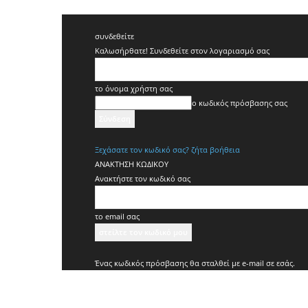
συνδεθείτε
Καλωσήρθατε! Συνδεθείτε στον λογαριασμό σας
το όνομα χρήστη σας
ο κωδικός πρόσβασης σας
Ξεχάσατε τον κωδικό σας? ζήτα βοήθεια
ΑΝΑΚΤΗΣΗ ΚΩΔΙΚΟΥ
Ανακτήστε τον κωδικό σας
το email σας
Ένας κωδικός πρόσβασης θα σταλθεί με e-mail σε εσάς.
Koridallos