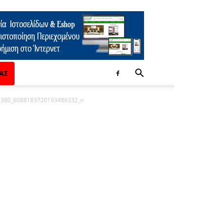
ΑΣ
8380_6088183720193486332_n