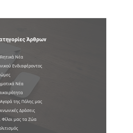
ατηγορίες Άρθρων
θλητικά Νέα
ενικού Ενδιαφέροντος
νώμες
ημοτικά Νέα
πικαιρότητα
 Αγορά της Πόλης μας
οινωνικές Δράσεις
ι Φίλοι μας τα Ζώα
ολιτισμός