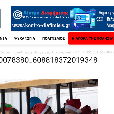
 ΝΈΑ
ΨΥΧΑΓΩΓΊΑ
ΠΟΛΙΤΙΣΜΌΣ
Η ΑΓΟΡΆ ΤΗΣ ΠΌΛΗΣ Μ
ίζοντας την πόλη μας χρώμα, χαμόγελα και αγάπη!
411446351_75415637007
0078380_608818372019348