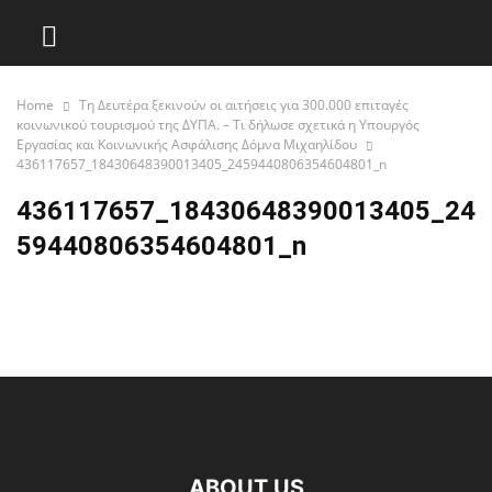
Home
Τη Δευτέρα ξεκινούν οι αιτήσεις για 300.000 επιταγές
κοινωνικού τουρισμού της ΔΥΠΑ. – Τι δήλωσε σχετικά η Υπουργός
Εργασίας και Κοινωνικής Ασφάλισης Δόμνα Μιχαηλίδου
436117657_18430648390013405_2459440806354604801_n
436117657_18430648390013405_24
59440806354604801_n
ABOUT US