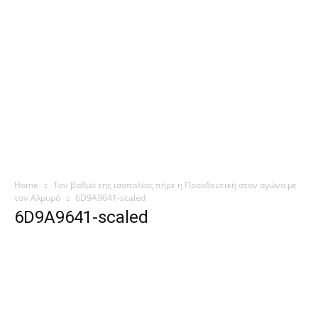
Home
Τον βαθμό της ισοπαλίας πήρε η Προοδευτική στον αγώνα με
τον Αλμυρό
6D9A9641-scaled
6D9A9641-scaled