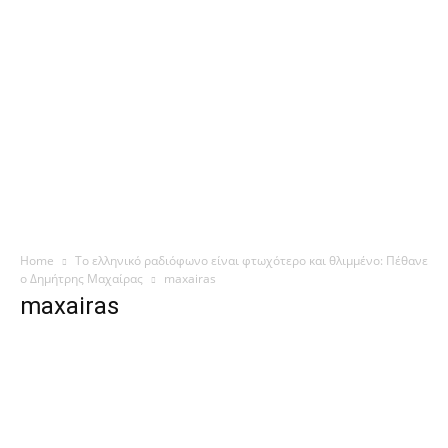
Home
Το ελληνικό ραδιόφωνο είναι φτωχότερο και θλιμμένο: Πέθανε
ο Δημήτρης Μαχαίρας
maxairas
maxairas