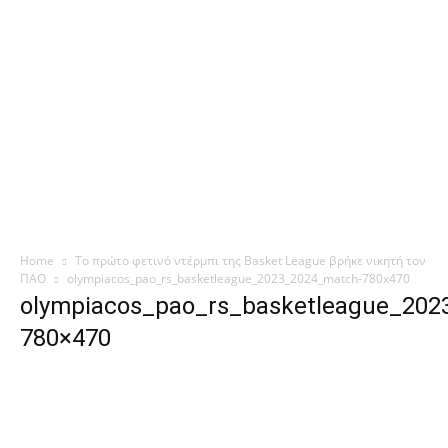
Home
Το πρώτο φετινό ντέρμπι της Basket League βρήκε νικητή τον
ΠΑΟ
olympiacos_pao_rs_basketleague_2023_2024_match-780x470
olympiacos_pao_rs_basketleague_202
780×470