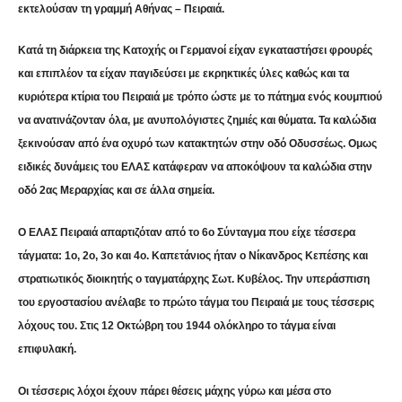
εκτελούσαν τη γραμμή Αθήνας – Πειραιά.
Κατά τη διάρκεια της Κατοχής οι Γερμανοί είχαν εγκαταστήσει φρουρές
και επιπλέον τα είχαν παγιδεύσει με εκρηκτικές ύλες καθώς και τα
κυριότερα κτίρια του Πειραιά με τρόπο ώστε με το πάτημα ενός κουμπιού
να ανατινάζονταν όλα, με ανυπολόγιστες ζημιές και θύματα. Τα καλώδια
ξεκινούσαν από ένα οχυρό των κατακτητών στην οδό Οδυσσέως. Ομως
ειδικές δυνάμεις του ΕΛΑΣ κατάφεραν να αποκόψουν τα καλώδια στην
οδό 2ας Μεραρχίας και σε άλλα σημεία.
Ο ΕΛΑΣ Πειραιά απαρτιζόταν από το 6ο Σύνταγμα που είχε τέσσερα
τάγματα: 1ο, 2ο, 3ο και 4ο. Καπετάνιος ήταν ο Νίκανδρος Κεπέσης και
στρατιωτικός διοικητής ο ταγματάρχης Σωτ. Κυβέλος. Την υπεράσπιση
του εργοστασίου ανέλαβε το πρώτο τάγμα του Πειραιά με τους τέσσερις
λόχους του. Στις 12 Οκτώβρη του 1944 ολόκληρο το τάγμα είναι
επιφυλακή.
Οι τέσσερις λόχοι έχουν πάρει θέσεις μάχης γύρω και μέσα στο