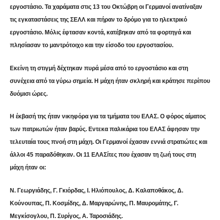
εργοστάσιο. Τα χαράματα στις 13 του Οκτώβρη οι Γερμανοί ανατίναξαν
τις εγκαταστάσεις της ΣΕΛΛ και πήραν το δρόμο για το ηλεκτρικό
εργοστάσιο. Μόλις έφτασαν κοντά, κατέβηκαν από τα φορτηγά και
πλησίασαν το μαντρότοιχο και την είσοδο του εργοστασίου.
Εκείνη τη στιγμή δέχτηκαν πυρά μέσα από το εργοστάσιο και στη
συνέχεια από τα γύρω σημεία. Η μάχη ήταν σκληρή και κράτησε περίπου
δυόμισι ώρες.
Η έκβασή της ήταν νικηφόρα για τα τμήματα του ΕΛΑΣ. Ο φόρος αίματος
των πατριωτών ήταν βαρύς. Εντεκα παλικάρια του ΕΛΑΣ άφησαν την
τελευταία τους πνοή στη μάχη. Οι Γερμανοί έχασαν εννιά στρατιώτες και
άλλοι 45 παραδόθηκαν. Οι 11 ΕΛΑΣίτες που έχασαν τη ζωή τους στη
μάχη ήταν οι:
Ν. Γεωργιάδης, Γ. Γκιόρδας, Ι. Ηλιόπουλος, Δ. Καλαποθάκος, Δ.
Κούνουπας, Π. Κοσμίδης, Δ. Μαργαρώνης, Π. Μαυρομάτης, Γ.
Μεγκίσογλου, Π. Συρίγος, Α. Ταροσιάδης.