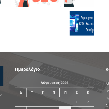
Ημερολόγιο
Κ
Αύγουστος 2026
Α
Γ
Δ
Τ
Τ
Π
Π
Σ
Κ
ν
Γ
1
2
Δ