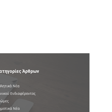
ατηγορίες Άρθρων
θλητικά Νέα
ενικού Ενδιαφέροντος
νώμες
ημοτικά Νέα