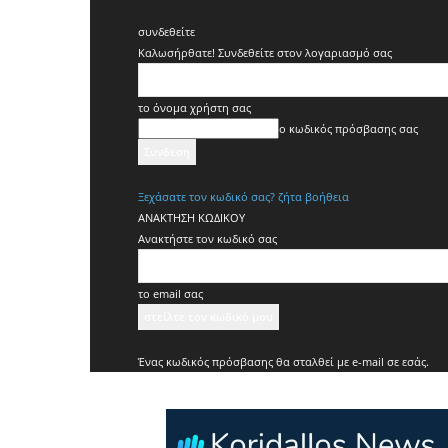
συνδεθείτε
Καλωσήρθατε! Συνδεθείτε στον λογαριασμό σας
το όνομα χρήστη σας
ο κωδικός πρόσβασης σας
Ξεχάσατε τον κωδικό σας? ζήτα βοήθεια
ΑΝΑΚΤΗΣΗ ΚΩΔΙΚΟΥ
Ανακτήστε τον κωδικό σας
το email σας
Ένας κωδικός πρόσβασης θα σταλθεί με e-mail σε εσάς.
Koridallos
News